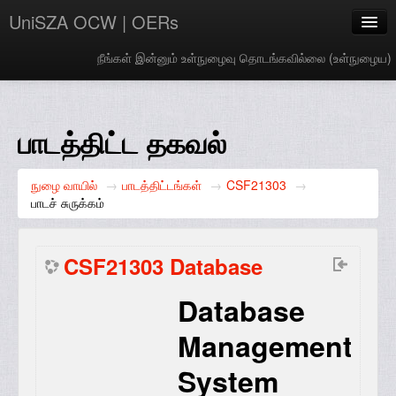
UniSZA OCW | OERs
நீங்கள் இன்னும் உள்நுழைவு தொடங்கவில்லை (
உள்நுழைய
)
My Courses
e-Aduan
பாடத்திட்ட தகவல்
e-Learning Website
நுழை வாயில்
→
பாடத்திட்டங்கள்
→
CSF21303
→
UniSZA Website
பாடச் சுருக்கம்
Tamil ‎(ta)‎
CSF21303 Database
Database
Management
System