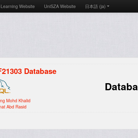
-Learning Website
UniSZA Website
日本語 ‎(ja)‎
21303 Database
Datab
ng Mohd Khalid
at Abd Rasid