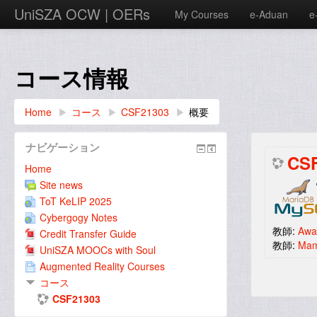
UniSZA OCW | OERs
My Courses
e-Aduan
e
コース情報
Home
▶︎
コース
▶︎
CSF21303
▶︎
概要
ナビゲーション
CSF
Home
Site news
ToT KeLIP 2025
Cybergogy Notes
教師:
Awa
Credit Transfer Guide
教師:
Mam
UniSZA MOOCs with Soul
Augmented Reality Courses
コース
CSF21303