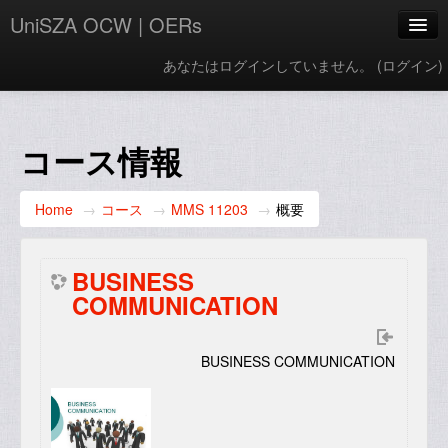
UniSZA OCW | OERs
あなたはログインしていません。 (
ログイン
)
My Courses
e-Aduan
コース情報
e-Learning Website
Home
→
コース
→
MMS 11203
→
概要
UniSZA Website
日本語 ‎(ja)‎
BUSINESS
COMMUNICATION
BUSINESS COMMUNICATION