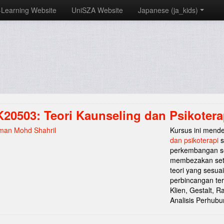
-Learning Website
UniSZA Website
Japanese ‎(ja_kids)‎
20503: Teori Kaunseling dan Psikotera
man Mohd Shahril
Kursus ini mend
dan psikoterapi
s
perkembangan set
membezakan seti
teori yang sesuai
perbincangan t
Klien, Gestalt, R
Analisis Perhub