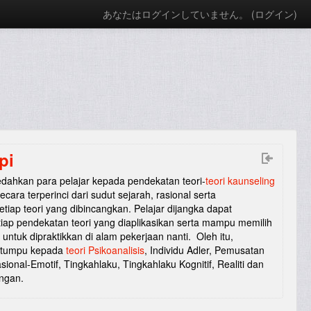
あなたはログインしていません。 (
ログイン
)
pi
edahkan para pelajar kepada pendekatan teori-
teori kaunseling
ecara terperinci dari sudut sejarah, rasional serta
iap teori yang dibincangkan. Pelajar dijangka dapat
ap pendekatan teori yang diaplikasikan serta mampu memilih
 untuk dipraktikkan di alam pekerjaan nanti. Oleh itu,
ertumpu kepada
teori Psikoanalisis
, Individu Adler, Pemusatan
asional-Emotif, Tingkahlaku, Tingkahlaku Kognitif, Realiti dan
ungan.