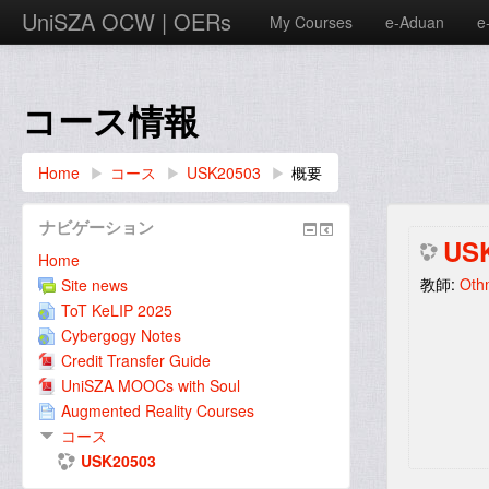
UniSZA OCW | OERs
My Courses
e-Aduan
e
コース情報
Home
▶︎
コース
▶︎
USK20503
▶︎
概要
ナビゲーション
USK
Home
教師:
Oth
Site news
ToT KeLIP 2025
Cybergogy Notes
Credit Transfer Guide
UniSZA MOOCs with Soul
Augmented Reality Courses
コース
USK20503