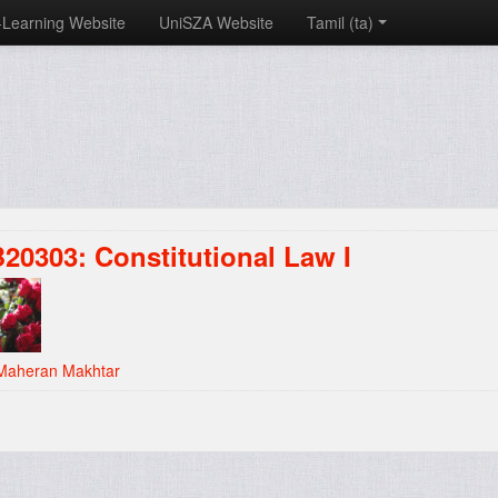
-Learning Website
UniSZA Website
Tamil ‎(ta)‎
20303: Constitutional Law I
Maheran Makhtar