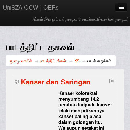
UniSZA OCW | OERs
நீங்கள் இன்னும் உள்நுழைவு தொடங்கவில்லை (
உள்நுழைய
)
My Courses
e-Aduan
பாடத்திட்ட தகவல்
e-Learning Website
நுழை வாயில்
→
பாடத்திட்டங்கள்
→
KS
→
பாடச் சுருக்கம்
UniSZA Website
Tamil ‎(ta)‎
Kanser dan Saringan
Kanser kolorektal
menyumbang 14.2
peratus daripada kanser
lelaki menjadikannya
kanser paling biasa
dalam golongan itu.
Walaupun setakat ini