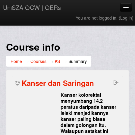
UniSZA OCW | OERs
You are not logged in. (
Log in
)
My Courses
e-Aduan
Course info
e-Learning Website
Home
→
Courses
→
KS
→
Summary
UniSZA Website
English ‎(en)‎
Kanser dan Saringan
Kanser kolorektal
menyumbang 14.2
peratus daripada kanser
lelaki menjadikannya
kanser paling biasa
dalam golongan itu.
Walaupun setakat ini