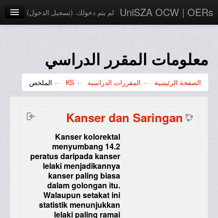
UniSZA OCW | OERs
لم يتم دخولك. (
تسجيل الدخول
)
My Courses
e-Aduan
معلومات المقرر الدراسي
e-Learning Website
الصفحة الرئيسية
←
المقررات الدراسية
←
KS
←
الملخص
UniSZA Website
العربية ‎(ar)‎
Kanser dan Saringan
Kanser kolorektal
menyumbang 14.2
peratus daripada kanser
lelaki menjadikannya
kanser paling biasa
dalam golongan itu.
Walaupun setakat ini
statistik menunjukkan
lelaki paling ramai