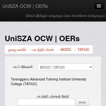
UniSZA OCW | OERs
நீங்கள் இன்னும் உள்நுழைவு தொடங்கவில்லை (
உள்நுழைய
)
My Courses
e-Aduan
UniSZA OCW | OERs
e-Learning Website
நுழை வாயில்
→
பாடத்திட்டங்கள்
→
MOOC
→
TATIUC
UniSZA Website
Tamil ‎(ta)‎
பாடப் பிரிவுகள்:
Terengganu Advanced Training Institute University
College (TATIUC)
பாடத்திட்டத்தைத் தேடு: